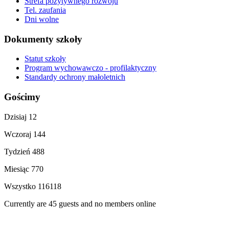
Strefa pozytywnego rozwoju
Tel. zaufania
Dni wolne
Dokumenty szkoły
Statut szkoły
Program wychowawczo - profilaktyczny
Standardy ochrony małoletnich
Gościmy
Dzisiaj
12
Wczoraj
144
Tydzień
488
Miesiąc
770
Wszystko
116118
Currently are 45 guests and no members online