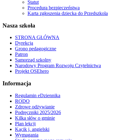
Statut
Procedura bezpieczeństwa
Karta zgłoszenia dziecka do Przedszkola
Nasza szkoła
STRONA GŁÓWNA
Dyrekcja
Grono pedagogiczne
Patron
Samorząd szkolny
Narodowy Program Rozwoju Czytelnictwa
Projekt OSEhero
Informacja
Regulamin eDziennika
RODO
Zdrowe odżywianie
Podręczniki 2025/2026
Kilka słów o gminie
Plan lekcji
Kącik j. angielski
Wymagania