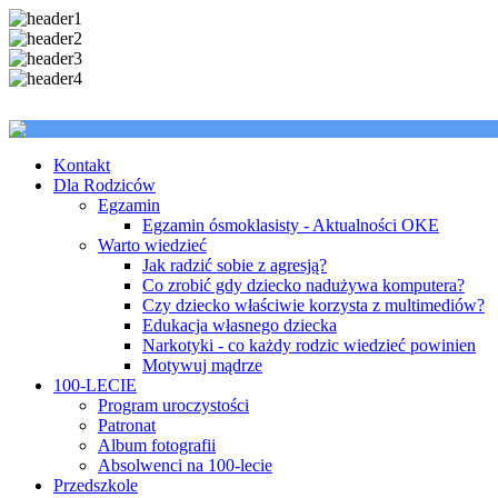
Kontakt
Dla Rodziców
Egzamin
Egzamin ósmoklasisty - Aktualności OKE
Warto wiedzieć
Jak radzić sobie z agresją?
Co zrobić gdy dziecko nadużywa komputera?
Czy dziecko właściwie korzysta z multimediów?
Edukacja własnego dziecka
Narkotyki - co każdy rodzic wiedzieć powinien
Motywuj mądrze
100-LECIE
Program uroczystości
Patronat
Album fotografii
Absolwenci na 100-lecie
Przedszkole