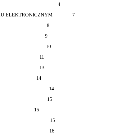
LEKTRONICZNYM 4
IENNIKU ELEKTRONICZNYM 7
R SZKOŁY 8
SZKOŁY 9
 KLASY 10
CIEL 11
RIAT 13
ICE 14
ZASTĘPSTW 14
IETLICY 15
ŚĆ 15
SIE AWARII 15
 KOŃCOWE 16