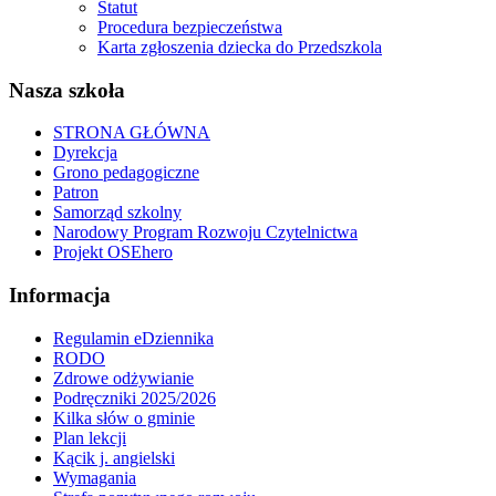
Statut
Procedura bezpieczeństwa
Karta zgłoszenia dziecka do Przedszkola
Nasza szkoła
STRONA GŁÓWNA
Dyrekcja
Grono pedagogiczne
Patron
Samorząd szkolny
Narodowy Program Rozwoju Czytelnictwa
Projekt OSEhero
Informacja
Regulamin eDziennika
RODO
Zdrowe odżywianie
Podręczniki 2025/2026
Kilka słów o gminie
Plan lekcji
Kącik j. angielski
Wymagania