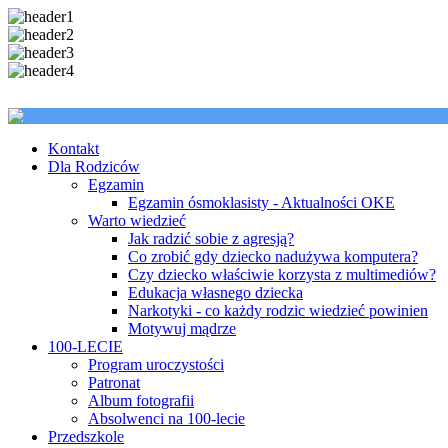
Kontakt
Dla Rodziców
Egzamin
Egzamin ósmoklasisty - Aktualności OKE
Warto wiedzieć
Jak radzić sobie z agresją?
Co zrobić gdy dziecko nadużywa komputera?
Czy dziecko właściwie korzysta z multimediów?
Edukacja własnego dziecka
Narkotyki - co każdy rodzic wiedzieć powinien
Motywuj mądrze
100-LECIE
Program uroczystości
Patronat
Album fotografii
Absolwenci na 100-lecie
Przedszkole