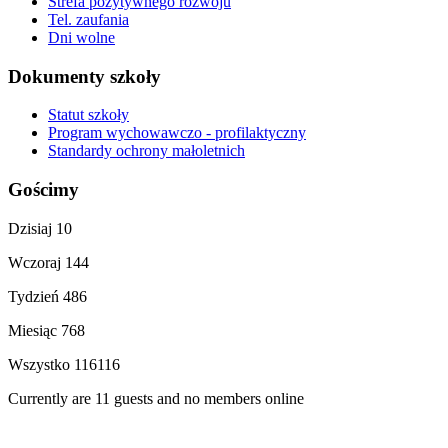
Strefa pozytywnego rozwoju
Tel. zaufania
Dni wolne
Dokumenty szkoły
Statut szkoły
Program wychowawczo - profilaktyczny
Standardy ochrony małoletnich
Gościmy
Dzisiaj
10
Wczoraj
144
Tydzień
486
Miesiąc
768
Wszystko
116116
Currently are 11 guests and no members online