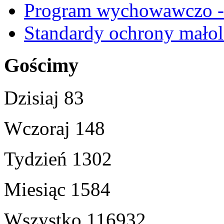
Program wychowawczo - 
Standardy ochrony małol
Gościmy
Dzisiaj
83
Wczoraj
148
Tydzień
1302
Miesiąc
1584
Wszystko
116932