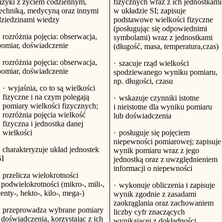
fizyki z życiem codziennym,
fizycznych wraz z ich jednostkami
techniką, medycyną oraz innymi
w układzie SI; zapisuje
dziedzinami wiedzy
podstawowe wielkości fizyczne
(posługując się odpowiednimi
rozróżnia pojęcia: obserwacja,
symbolami) wraz z jednostkami
pomiar, doświadczenie
(długość, masa, temperatura,czas)
rozróżnia pojęcia: obserwacja,
·
szacuje rząd wielkości
pomiar, doświadczenie
spodziewanego wyniku pomiaru,
np. długości, czasu
·
wyjaśnia, co to są wielkości
fizyczne i na czym polegają
·
wskazuje czynniki istotne
pomiary wielkości fizycznych;
i nieistotne dla wyniku pomiaru
rozróżnia pojęcia wielkość
lub doświadczenia
fizyczna i jednostka danej
wielkości
·
posługuje się pojęciem
niepewności pomiarowej; zapisuje
charakteryzuje układ jednostek
wynik pomiaru wraz z jego
SI
jednostką oraz z uwzględnieniem
informacji o niepewności
przelicza wielokrotności
 podwielokrotności (mikro-, mili-,
·
wykonuje obliczenia i zapisuje
enty-, hekto-, kilo-, mega-)
wynik zgodnie z zasadami
zaokrąglania oraz zachowaniem
przeprowadza wybrane pomiary
liczby cyfr znaczących
 doświadczenia, korzystając z ich
wynikającej z dokładności