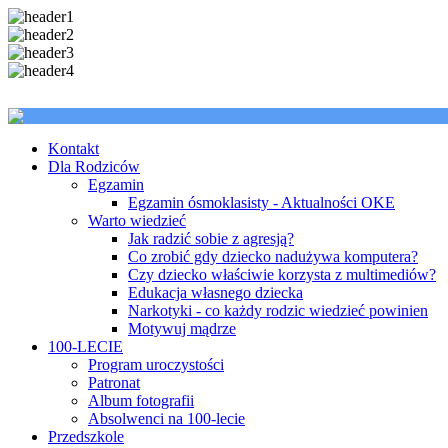
Kontakt
Dla Rodziców
Egzamin
Egzamin ósmoklasisty - Aktualności OKE
Warto wiedzieć
Jak radzić sobie z agresją?
Co zrobić gdy dziecko nadużywa komputera?
Czy dziecko właściwie korzysta z multimediów?
Edukacja własnego dziecka
Narkotyki - co każdy rodzic wiedzieć powinien
Motywuj mądrze
100-LECIE
Program uroczystości
Patronat
Album fotografii
Absolwenci na 100-lecie
Przedszkole