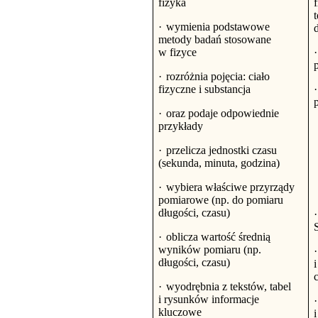
fizyka
·
wymienia podstawowe
metody badań stosowane
w fizyce
·
·
rozróżnia pojęcia: ciało
fizyczne i substancja
·
·
oraz podaje odpowiednie
przykłady
·
przelicza jednostki czasu
(sekunda, minuta, godzina)
·
wybiera właściwe przyrządy
pomiarowe (np. do pomiaru
długości, czasu)
·
·
oblicza wartość średnią
wyników pomiaru (np.
·
długości, czasu)
i
c
·
wyodrębnia z tekstów, tabel
i rysunków informacje
·
kluczowe
i