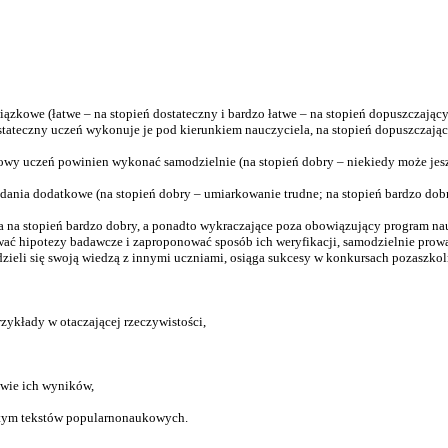
we (łatwe – na stopień dostateczny i bardzo łatwe – na stopień dopuszczający)
ateczny uczeń wykonuje je pod kierunkiem nauczyciela, na stopień dopuszczając
uczeń powinien wykonać samodzielnie (na stopień dobry – niekiedy może jeszcz
nia dodatkowe (na stopień dobry – umiarkowanie trudne; na stopień bardzo dobr
na stopień bardzo dobry, a ponadto wykraczające poza obowiązujący program nau
wać hipotezy badawcze i zaproponować sposób ich weryfikacji, samodzielnie prow
dzieli się swoją wiedzą z innymi uczniami, osiąga sukcesy w konkursach pozaszkol
rzykłady w otaczającej rzeczywistości,
awie ich wyników,
w tym tekstów popularnonaukowych.