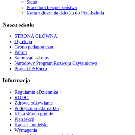
Statut
Procedura bezpieczeństwa
Karta zgłoszenia dziecka do Przedszkola
Nasza szkoła
STRONA GŁÓWNA
Dyrekcja
Grono pedagogiczne
Patron
Samorząd szkolny
Narodowy Program Rozwoju Czytelnictwa
Projekt OSEhero
Informacja
Regulamin eDziennika
RODO
Zdrowe odżywianie
Podręczniki 2025/2026
Kilka słów o gminie
Plan lekcji
Kącik j. angielski
Wymagania