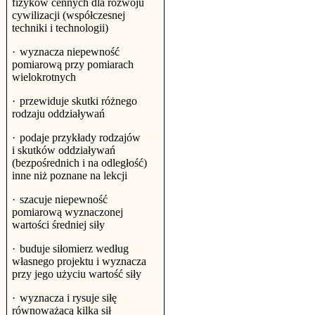
fizyków cennych dla rozwoju
cywilizacji (współczesnej
techniki i technologii)
·
wyznacza niepewność
pomiarową przy pomiarach
wielokrotnych
·
przewiduje skutki różnego
rodzaju oddziaływań
·
podaje przykłady rodzajów
i skutków oddziaływań
(bezpośrednich i na odległość)
inne niż poznane na lekcji
·
szacuje niepewność
pomiarową wyznaczonej
wartości średniej siły
·
buduje siłomierz według
własnego projektu i wyznacza
przy jego użyciu wartość siły
·
wyznacza i rysuje siłę
równoważącą kilka sił