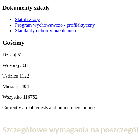
Dokumenty szkoły
Statut szkoły
Program wychowawczo - profilaktyczny
Standardy ochrony małoletnich
Gościmy
Dzisiaj
51
Wczoraj
368
Tydzień
1122
Miesiąc
1404
Wszystko
116752
Currently are 60 guests and no members online
Szczegółowe wymagania na poszczególn