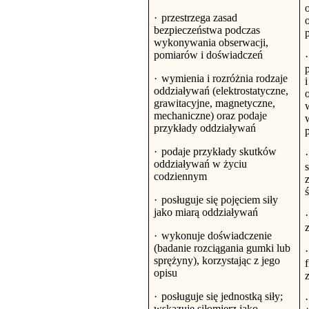
·
przestrzega zasad
o
bezpieczeństwa podczas
wykonywania obserwacji,
pomiarów i doświadczeń
·
p
·
wymienia i rozróżnia rodzaje
oddziaływań (elektrostatyczne,
grawitacyjne, magnetyczne,
mechaniczne) oraz podaje
przykłady oddziaływań
·
podaje przykłady skutków
·
oddziaływań w życiu
s
codziennym
·
posługuje się pojęciem siły
jako miarą oddziaływań
·
·
wykonuje doświadczenie
(badanie rozciągania gumki lub
·
sprężyny), korzystając z jego
opisu
·
posługuje się jednostką siły;
·
wskazuje siłomierz jako