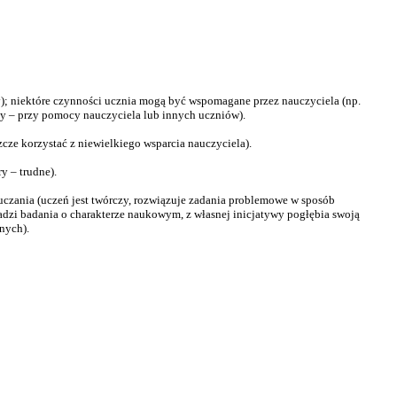
; niektóre czynności ucznia mogą być wspomagane przez nauczyciela (np.
y – przy pomocy nauczyciela lub innych uczniów).
e korzystać z niewielkiego wsparcia nauczyciela).
y – trudne).
czania (uczeń jest twórczy, rozwiązuje zadania problemowe w sposób
adzi badania o charakterze naukowym, z własnej inicjatywy pogłębia swoją
nych).