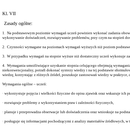
Kl. VII
Zasady ogólne:
1.
Na podstawowym poziomie wymagań uczeń powinien wykonać zadania obowiązko
wykonywanie doświadczeń, rozwiązywanie problemów, przy czym na stopień dost
2.
Czynności wymagane na poziomach wymagań wyższych niż poziom podstawowy 
3.
W przypadku wymagań na stopnie wyższe niż dostateczny uczeń wykonuje zada
4.
Wymagania umożliwiające uzyskanie stopnia celującego obejmują wymagania 
niekonwencjonalny, potrafi dokonać syntezy wiedzy i na tej podstawie sformuło
wiedzę, korzystając z różnych źródeł, poszukuje zastosowań wiedzy w praktyce, 
Wymagania ogólne – uczeń:
·
wykorzystuje pojęcia i wielkości fizyczne do opisu zjawisk oraz wskazuje ich p
·
rozwiązuje problemy z wykorzystaniem praw i zależności fizycznych,
·
planuje i przeprowadza obserwacje lub doświadczenia oraz wnioskuje na podst
·
posługuje się informacjami pochodzącymi z analizy materiałów źródłowych, 