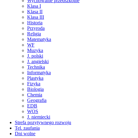
Wychowanie przedszkolne
Klasa I
Klasa II
Klasa III
Historia
Przyroda
Religia
Matematyka
WF
Muzyka
J. polski
J. angielski
Technika
Informatyka
Plastyka
Fizyka
Biologia
Chemia
Geografia
EDB
WOS
J. niemiecki
Strefa pozytywnego rozwoju
Tel. zaufania
Dni wolne