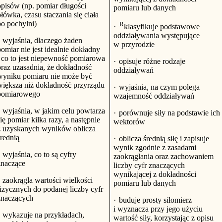
opisów (np. pomiar długości
pomiaru lub danych
łówka, czasu staczania się ciała
po pochylni)
R
·
klasyfikuje podstawowe
oddziaływania występujące
wyjaśnia, dlaczego żaden
w przyrodzie
omiar nie jest idealnie dokładny
i co to jest niepewność pomiarowa
·
opisuje różne rodzaje
oraz uzasadnia, że dokładność
oddziaływań
wyniku pomiaru nie może być
większa niż dokładność przyrządu
·
wyjaśnia, na czym polega
pomiarowego
wzajemność oddziaływań
wyjaśnia, w jakim celu powtarza
·
porównuje siły na podstawie ich
ię pomiar kilka razy, a następnie
wektorów
z uzyskanych wyników oblicza
średnią
·
oblicza średnią siłę i zapisuje
wynik zgodnie z zasadami
wyjaśnia, co to są cyfry
zaokrąglania oraz zachowaniem
znaczące
liczby cyfr znaczących
wynikającej z dokładności
zaokrągla wartości wielkości
pomiaru lub danych
fizycznych do podanej liczby cyfr
znaczących
·
buduje prosty siłomierz
i wyznacza przy jego użyciu
wykazuje na przykładach,
wartość siły, korzystając z opisu