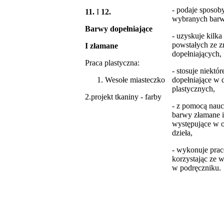
- podaje sposob
11.
I
12.
wybranych barw
Barwy dopełniające
- uzyskuje kilk
powstałych ze z
I złamane
dopełniających,
Praca plastyczna:
- stosuje niektó
Wesołe miasteczko
dopełniające w 
plastycznych,
2.projekt tkaniny - farby
- z pomocą nauc
barwy złamane i
występujące w o
dzieła,
- wykonuje prac
korzystając ze
w podręczniku.