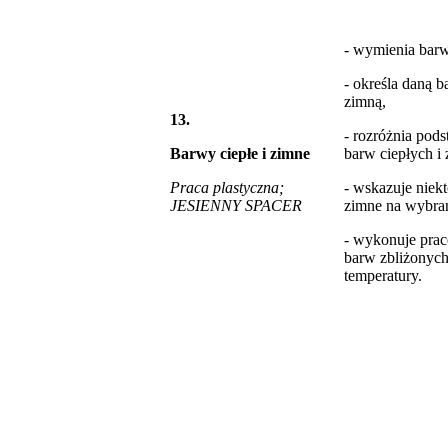
- wymienia barw
- określa daną b
zimną,
13.
- rozróżnia pod
Barwy ciepłe i zimne
barw ciepłych i
Praca plastyczna;
- wskazuje niekt
JESIENNY SPACER
zimne na wybran
- wykonuje prac
barw zbliżonyc
temperatury.