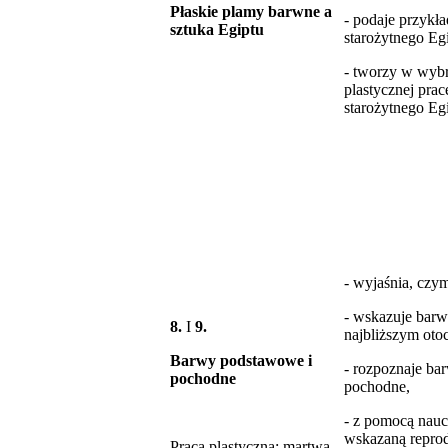
Płaskie plamy barwne a
- podaje przykła
sztuka Egiptu
starożytnego Egi
- tworzy w wybr
plastycznej prac
starożytnego Egi
- wyjaśnia, czy
- wskazuje barw
8.
I
9.
najbliższym oto
Barwy podstawowe i
- rozpoznaje ba
pochodne
pochodne,
- z pomocą nau
wskazaną reprod
Praca plastyczna; martwa