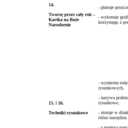
14.
- planuje poszcz
Tworzę przez cały rok –
- wykonuje graf
Kartka na Boże
korzystając z p
Narodzenie
- wymienia rodz
rysunkowych,
- nazywa podst
rysunkowe,
15.
I
16.
- stosuje w dzia
Techniki rysunkowe
różne narzędzia
- z pomocą nau