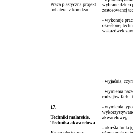
Praca plastyczna projekt
wybrane dzieło
bohatera z komiksu
zastosowanej te
- wykonuje prac
określonej techn
wskazówek zawa
- wyjaśnia, czym
- wymienia na
rodzajów farb i 
- wymienia typo
17.
wykorzystywane
Techniki malarskie.
akwarelowej,
Technika akwarelowa
- określa funkc
Praca plastyczna:
używanych w te