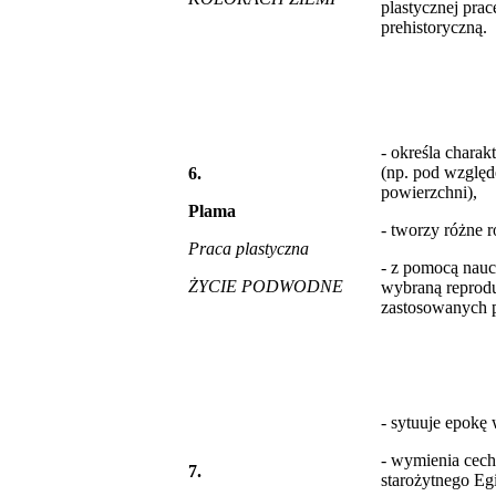
plastycznej prac
prehistoryczną.
- określa chara
(np. pod względ
6.
powierzchni),
Plama
- tworzy różne r
Praca plastyczna
- z pomocą nau
ŻYCIE PODWODNE
wybraną reprodu
zastosowanych 
- sytuuje epokę 
- wymienia cec
7.
starożytnego Egi