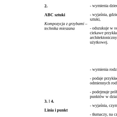
- wymienia dzied
2.
- wyjaśnia, gdzi
ABC sztuki
sztuki,
Kompozycja z grzybami –
- odszukuje w s
technika mieszana
ciekawe przykła
architektoniczny
użytkowej.
- wymienia rodzaj
- podaje przykł
odmiennych rodz
- podejmuje prób
punktów w dział
3.
I
4.
- wyjaśnia, czym
Linia i punkt
- tłumaczy, na 