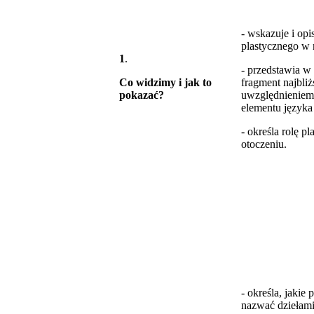
- wskazuje i opi
plastycznego w 
1
.
- przedstawia w 
Co widzimy i jak to
fragment najbliż
pokazać?
uwzględnieniem 
elementu języka 
- określa rolę p
otoczeniu.
- określa, jakie
nazwać dziełami