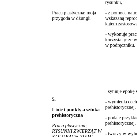
rysunku,
Praca plastyczna; moja
- z pomocą nau
przygoda w dżungli
wskazaną reprod
kątem zastosowa
- wykonuje prac
korzystając ze
w podręczniku.
- sytuuje epokę 
5.
- wymienia cec
prehistorycznej,
Linie i punkty a sztuka
prehistoryczna
- podaje przykła
prehistorycznej,
Praca plastyczna;
RYSUNKI ZWIERZĄT W
- tworzy w wybr
KOLORACH ZIEMI