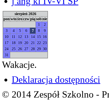
j ang kl IV-VI SP
sierpień 2026
pon
wto
śro
czw
pią
sob
nie
1
2
3
4
5
6
7
8
9
10
11
12
13
14
15
16
17
18
19
20
21
22
23
24
25
26
27
28
29
30
31
Wakacje.
Deklaracja dostępności
© 2014 Zespół Szkolno - P