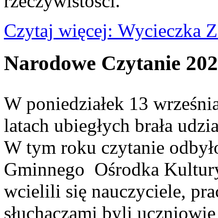
rzeczywistości.
Czytaj więcej: Wycieczka 
Narodowe Czytanie 20
W poniedziałek 13 września
latach ubiegłych brała ud
W tym roku czytanie odbyło
Gminnego Ośrodka Kultury,
wcielili się nauczyciele, 
słuchaczami byli uczniowie