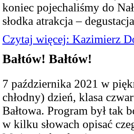
koniec pojechaliśmy do Nał
słodka atrakcja – degustacj
Czytaj więcej: Kazimierz D
Bałtów! Bałtów!
7 października 2021 w pięk
chłodny) dzień, klasa czwar
Bałtowa. Program był tak bo
w kilku słowach opisać cz