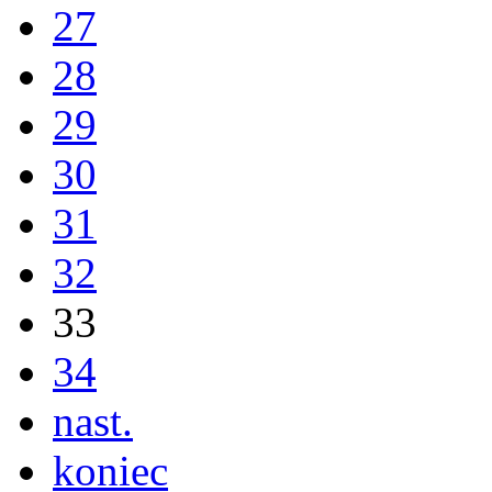
27
28
29
30
31
32
33
34
nast.
koniec