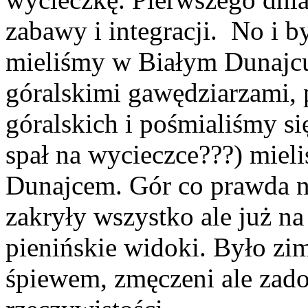
zabawy i integracji. No i b
mieliśmy w Białym Dunajcu
góralskimi gawędziarzami,
góralskich i pośmialiśmy si
spał na wycieczce???) miel
Dunajcem. Gór co prawda n
zakryły wszystko ale już n
pienińskie widoki. Było zi
śpiewem, zmęczeni ale zado