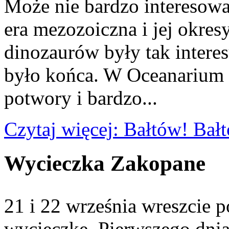
Może nie bardzo interesował
era mezozoiczna i jej okresy
dinozaurów były tak interes
było końca. W Oceanariu
potwory i bardzo...
Czytaj więcej: Bałtów! Bał
Wycieczka Zakopane
21 i 22 września wreszcie 
wycieczkę. Pierwszego dnia