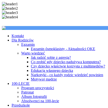
Kontakt
Dla Rodziców
Egzamin
Egzamin ósmoklasisty - Aktualności OKE
Warto wiedzieć
Jak radzić sobie z agresją?
Co zrobić gdy dziecko nadużywa komputera?
Czy dziecko właściwie korzysta z multimediów?
Edukacja własnego dziecka
Narkotyki - co każdy rodzic wiedzieć powinien
Motywuj mądrze
100-LECIE
Program uroczystości
Patronat
Album fotografii
Absolwenci na 100-lecie
Przedszkole