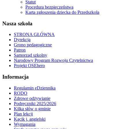
Statut
Procedura bezpieczeństwa
Karta zgłoszenia dziecka do Przedszkola
Nasza szkoła
STRONA GŁÓWNA
Dyrekcja
Grono pedagogiczne
Patron
Samorząd szkolny
Narodowy Program Rozwoju Czytelnictwa
Projekt OSEhero
Informacja
Regulamin eDziennika
RODO
Zdrowe odżywianie
Podręczniki 2025/2026
Kilka słów o gminie
Plan lekcji
Kącik j. angielski
Wymagania