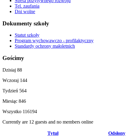
Strefa pozytywnego rozwoju
Tel. zaufania
Dni wolne
Dokumenty szkoły
Statut szkoły
Program wychowawczo - profilaktyczny
Standardy ochrony małoletnich
Gościmy
Dzisiaj
88
Wczoraj
144
Tydzień
564
Miesiąc
846
Wszystko
116194
Currently are 12 guests and no members online
Tytuł
Odsłony