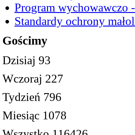
Program wychowawczo - 
Standardy ochrony małol
Gościmy
Dzisiaj
93
Wczoraj
227
Tydzień
796
Miesiąc
1078
Wszystko
116426