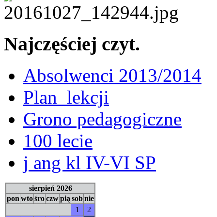
Najczęściej czyt.
Absolwenci 2013/2014
Plan_lekcji
Grono pedagogiczne
100 lecie
j ang kl IV-VI SP
sierpień 2026
pon
wto
śro
czw
pią
sob
nie
1
2