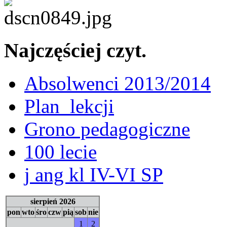
Najczęściej czyt.
Absolwenci 2013/2014
Plan_lekcji
Grono pedagogiczne
100 lecie
j ang kl IV-VI SP
sierpień 2026
pon
wto
śro
czw
pią
sob
nie
1
2