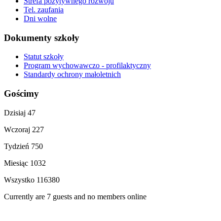
Strefa pozytywnego rozwoju
Tel. zaufania
Dni wolne
Dokumenty szkoły
Statut szkoły
Program wychowawczo - profilaktyczny
Standardy ochrony małoletnich
Gościmy
Dzisiaj
47
Wczoraj
227
Tydzień
750
Miesiąc
1032
Wszystko
116380
Currently are 7 guests and no members online