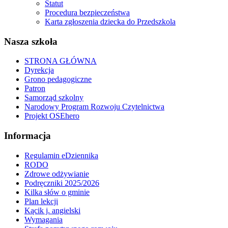
Statut
Procedura bezpieczeństwa
Karta zgłoszenia dziecka do Przedszkola
Nasza szkoła
STRONA GŁÓWNA
Dyrekcja
Grono pedagogiczne
Patron
Samorząd szkolny
Narodowy Program Rozwoju Czytelnictwa
Projekt OSEhero
Informacja
Regulamin eDziennika
RODO
Zdrowe odżywianie
Podręczniki 2025/2026
Kilka słów o gminie
Plan lekcji
Kącik j. angielski
Wymagania