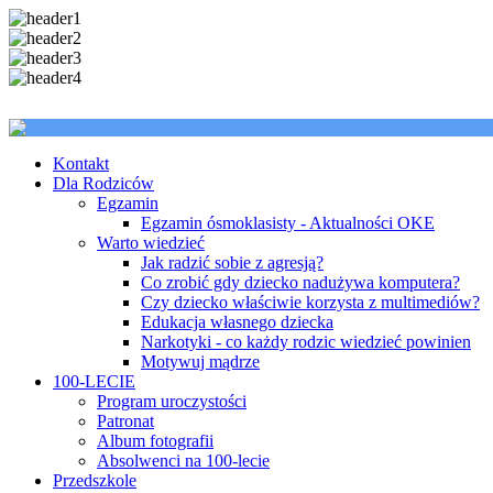
Kontakt
Dla Rodziców
Egzamin
Egzamin ósmoklasisty - Aktualności OKE
Warto wiedzieć
Jak radzić sobie z agresją?
Co zrobić gdy dziecko nadużywa komputera?
Czy dziecko właściwie korzysta z multimediów?
Edukacja własnego dziecka
Narkotyki - co każdy rodzic wiedzieć powinien
Motywuj mądrze
100-LECIE
Program uroczystości
Patronat
Album fotografii
Absolwenci na 100-lecie
Przedszkole