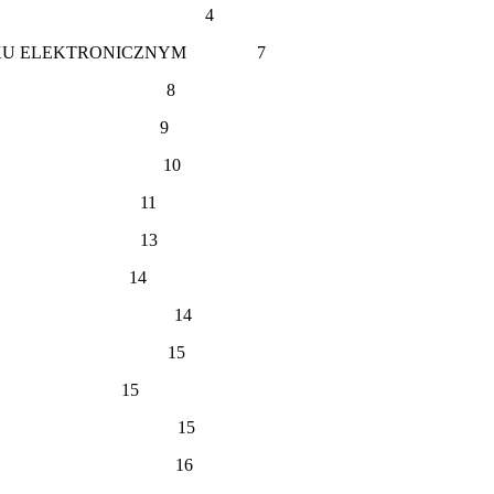
LEKTRONICZNYM 4
IENNIKU ELEKTRONICZNYM 7
R SZKOŁY 8
SZKOŁY 9
 KLASY 10
CIEL 11
RIAT 13
ICE 14
ZASTĘPSTW 14
IETLICY 15
ŚĆ 15
SIE AWARII 15
 KOŃCOWE 16