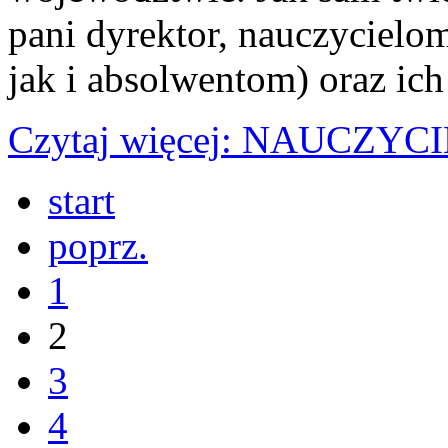
pani dyrektor, nauczyciel
jak i absolwentom) oraz ic
Czytaj więcej: NAUCZY
start
poprz.
1
2
3
4