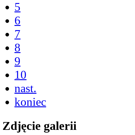
5
6
7
8
9
10
nast.
koniec
Zdjęcie galerii