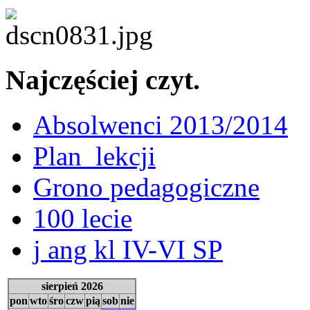
Najczęściej czyt.
Absolwenci 2013/2014
Plan_lekcji
Grono pedagogiczne
100 lecie
j ang kl IV-VI SP
sierpień 2026
pon
wto
śro
czw
pią
sob
nie