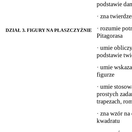
podstawie da
· zna twierdze
· rozumie pot
DZIAŁ 3. FIGURY NA PŁASZCZYŹNIE
Pitagorasa
· umie oblicz
podstawie twi
· umie wskaza
figurze
· umie stosow
prostych zadan
trapezach, ro
· zna wzór na 
kwadratu