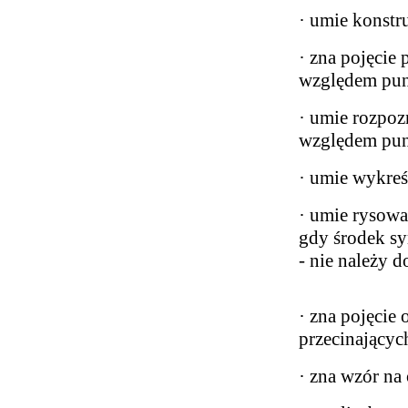
· umie konstr
· zna pojęcie
względem pu
· umie rozpoz
względem pu
· umie wykreś
· umie rysowa
gdy środek sy
- nie należy d
· zna pojęcie
przecinających
· zna wzór na