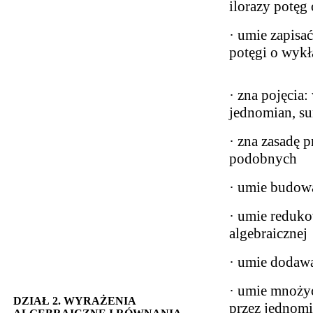
ilorazy potęg
· umie zapisać
potęgi o wyk
· zna pojęcia:
jednomian, s
· zna zasadę 
podobnych
· umie budowa
· umie reduk
algebraicznej
· umie dodaw
· umie mnożyć
DZIAŁ 2. WYRAŻENIA
przez jednomi