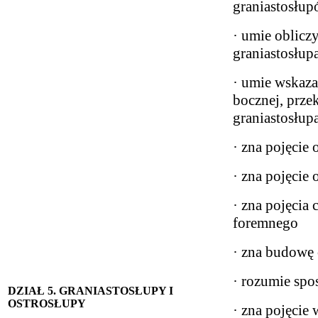
graniastosłu
· umie oblicz
graniastosłup
· umie wskaza
bocznej, prze
graniastosłup
· zna pojęcie 
· zna pojęcie
· zna pojęcia
foremnego
· zna budowę 
· rozumie spo
DZIAŁ 5. GRANIASTOSŁUPY I
OSTROSŁUPY
· zna pojęcie