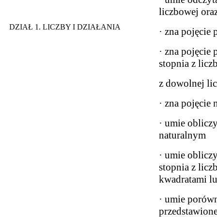
liczbowej oraz
DZIAŁ 1. LICZBY I DZIAŁANIA
· zna pojęcie
· zna pojęcie 
stopnia z licz
z dowolnej li
· zna pojęcie 
· umie oblicz
naturalnym
· umie obliczy
stopnia z licz
kwadratami lu
· umie porów
przedstawion