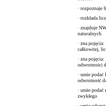
· rozpoznaje l
· rozkłada lic
· znajduje N
naturalnych
· zna pojęcia:
całkowitej, l
· zna pojęcia:
odwrotności d
· umie podać 
odwrotność da
· umie podać 
zwykłego
· umie odczyt