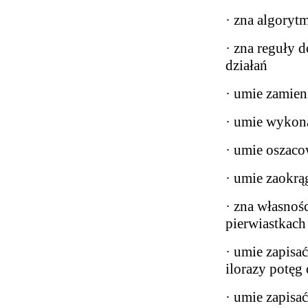
· zna algoryt
· zna reguły 
działań
· umie zamien
· umie wykona
· umie oszaco
· umie zaokrą
· zna własnośc
pierwiastkach
· umie zapisać
ilorazy potęg
· umie zapisać