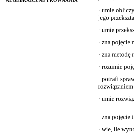
ALGEBRAICZNE I RÓWNANIA
· umie oblicz
jego przekszta
· umie przeks
· zna pojęcie
· zna metodę
· rozumie poj
· potrafi spra
rozwiązaniem
· umie rozwią
· zna pojęcie 
· wie, ile wy