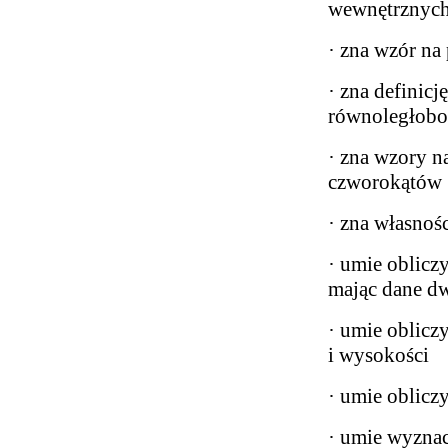
wewnętrznych 
· zna wzór na
· zna definicj
równoległobo
· zna wzory n
czworokątów
· zna własnoś
· umie obliczy
mając dane dw
· umie obliczy
i wysokości
· umie oblicz
· umie wyznac