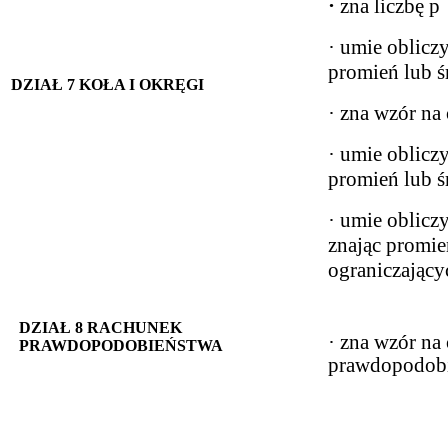
·
zna liczbę p
· umie oblicz
promień lub ś
DZIAŁ 7 KOŁA I OKRĘGI
· zna wzór na 
· umie obliczy
promień lub ś
· umie oblicz
znając promie
ograniczający
DZIAŁ 8 RACHUNEK
· zna wzór na 
PRAWDOPODOBIEŃSTWA
prawdopodob