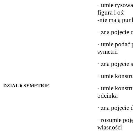
· umie rysowa
figura i oś:
-nie mają pu
· zna pojęcie 
· umie podać 
symetrii
· zna pojęcie
· umie konstr
DZIAŁ 6 SYMETRIE
· umie konstr
odcinka
· zna pojęcie 
· rozumie poję
własności