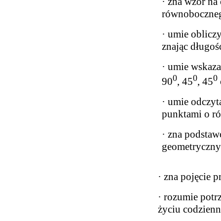
· zna wzór na
równoboczne
· umie oblicz
znając długoś
· umie wskaza
0
0
0
90
, 45
, 45
· umie odczy
punktami o r
· zna podstaw
geometryczny
· zna pojęcie p
· rozumie potr
życiu codzien