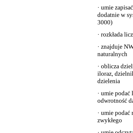
· umie zapisać
dodatnie w sy
3000)
· rozkłada lic
· znajduje N
naturalnych
· oblicza dzie
iloraz, dzielni
dzielenia
· umie podać 
odwrotność da
· umie podać 
zwykłego
· umie odczyt