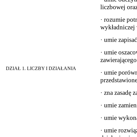
liczbowej oraz
· rozumie pot
wykładniczej 
· umie zapisać
· umie oszaco
zawierającego
DZIAŁ 1. LICZBY I DZIAŁANIA
· umie porów
przedstawion
· zna zasadę 
· umie zamien
· umie wykona
· umie rozwią