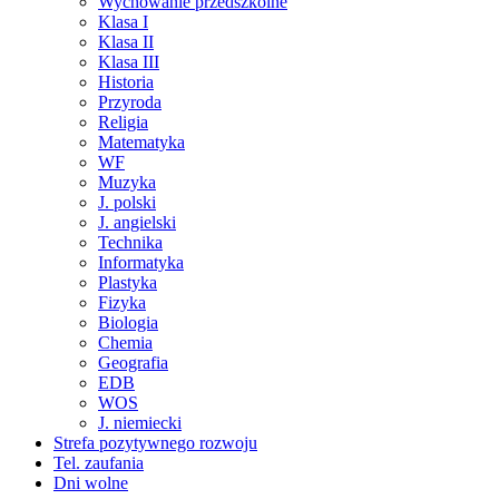
Wychowanie przedszkolne
Klasa I
Klasa II
Klasa III
Historia
Przyroda
Religia
Matematyka
WF
Muzyka
J. polski
J. angielski
Technika
Informatyka
Plastyka
Fizyka
Biologia
Chemia
Geografia
EDB
WOS
J. niemiecki
Strefa pozytywnego rozwoju
Tel. zaufania
Dni wolne