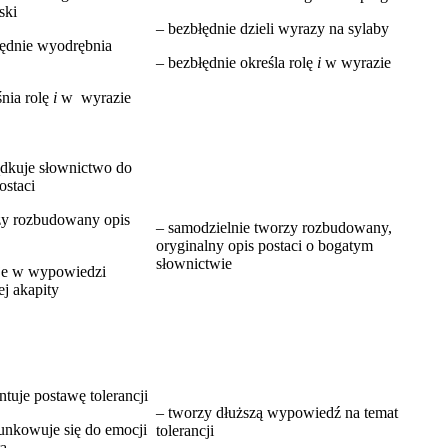
ski
– bezbłędnie dzieli wyrazy na sylaby
łędnie wyodrębnia
– bezbłędnie określa rolę
i
w wyrazie
nia rolę
i
w wyrazie
ądkuje słownictwo do
ostaci
zy rozbudowany opis
– samodzielnie tworzy rozbudowany,
oryginalny opis postaci o bogatym
słownictwie
uje w wypowiedzi
j akapity
ntuje postawę tolerancji
– tworzy dłuższą wypowiedź na temat
unkowuje się do emocji
tolerancji
ra