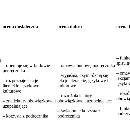
ocena dostateczna
ocena dobra
ocena 
– funkc
i
spisu tr
– orientuje się w budowie
– omawia budowę podręcznika
podręcznika
– omaw
– wyjaśnia, czym różnią się
lekcjam
– rozpoznaje lekcje
lekcje literackie, językowe i
języko
literackie, językowe i
kulturowe
kulturowe
– rozró
– rozróżnia lektury
obowią
– zna lektury obowiązkowe i
obowiązkowe i uzupełniające
uzupełniające
– funkc
– świadomie korzysta z
podręc
– korzysta z podręcznika
podręcznika