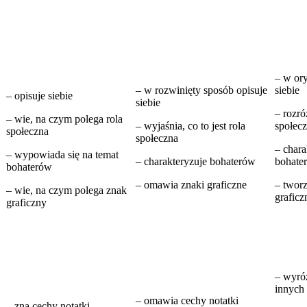
– w ory
– w rozwinięty sposób opisuje
siebie
– opisuje siebie
siebie
– rozró
– wie, na czym polega rola
– wyjaśnia, co to jest rola
społec
społeczna
społeczna
– chara
– wypowiada się na temat
– charakteryzuje bohaterów
bohate
bohaterów
– omawia znaki graficzne
– twor
– wie, na czym polega znak
graficz
graficzny
– wyróż
innych
– omawia cechy notatki
– zna cechy notatki