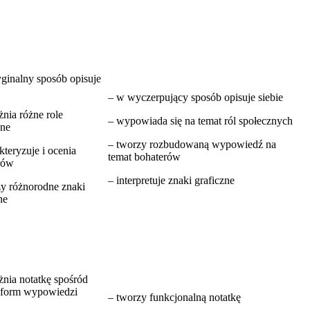
ginalny sposób opisuje
– w wyczerpujący sposób opisuje siebie
żnia różne role
– wypowiada się na temat ról społecznych
zne
– tworzy rozbudowaną wypowiedź na
kteryzuje i ocenia
temat bohaterów
rów
– interpretuje znaki graficzne
zy różnorodne znaki
ne
nia notatkę spośród
 form wypowiedzi
– tworzy funkcjonalną notatkę