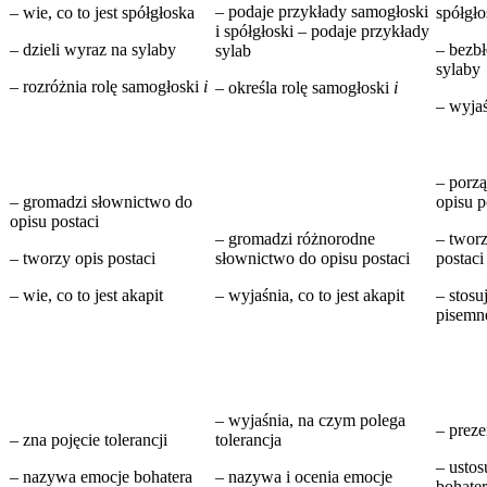
– podaje przykłady samogłoski
– wie, co to jest spółgłoska
spółgło
i spółgłoski – podaje przykłady
– dzieli wyraz na sylaby
– bezb
sylab
sylaby
– rozróżnia rolę samogłoski
i
– określa rolę samogłoski
i
– wyjaś
– porz
– gromadzi słownictwo do
opisu p
opisu postaci
– gromadzi różnorodne
– twor
– tworzy opis postaci
słownictwo do opisu postaci
postaci
– wie, co to jest akapit
– wyjaśnia, co to jest akapit
– stos
pisemne
– wyjaśnia, na czym polega
– preze
– zna pojęcie tolerancji
tolerancja
– ustos
– nazywa emocje bohatera
– nazywa i ocenia emocje
bohate