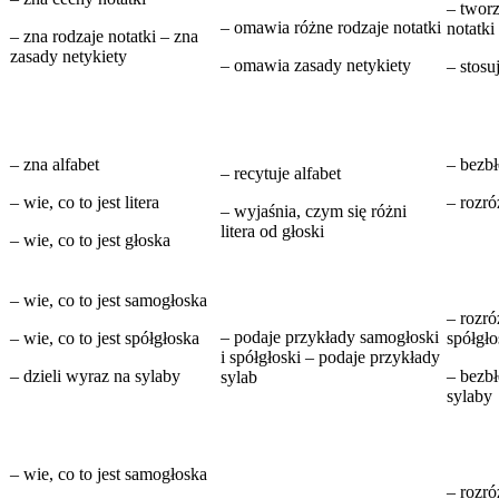
– twor
– omawia różne rodzaje notatki
notatki
– zna rodzaje notatki – zna
zasady netykiety
– omawia zasady netykiety
– stosu
– zna alfabet
– bezbł
– recytuje alfabet
– wie, co to jest litera
– rozró
– wyjaśnia, czym się różni
litera od głoski
– wie, co to jest głoska
– wie, co to jest samogłoska
– rozró
– podaje przykłady samogłoski
– wie, co to jest spółgłoska
spółgło
i spółgłoski – podaje przykłady
– dzieli wyraz na sylaby
– bezb
sylab
sylaby
– wie, co to jest samogłoska
– rozró