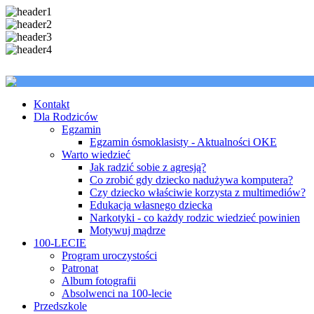
Kontakt
Dla Rodziców
Egzamin
Egzamin ósmoklasisty - Aktualności OKE
Warto wiedzieć
Jak radzić sobie z agresją?
Co zrobić gdy dziecko nadużywa komputera?
Czy dziecko właściwie korzysta z multimediów?
Edukacja własnego dziecka
Narkotyki - co każdy rodzic wiedzieć powinien
Motywuj mądrze
100-LECIE
Program uroczystości
Patronat
Album fotografii
Absolwenci na 100-lecie
Przedszkole