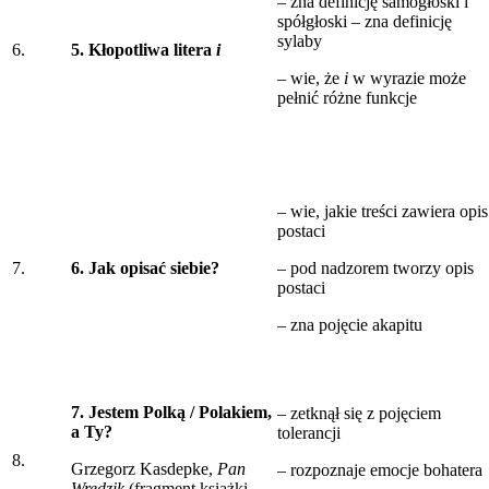
– zna definicję samogłoski i
spółgłoski – zna definicję
sylaby
6.
5. Kłopotliwa litera
i
– wie, że
i
w wyrazie może
pełnić różne funkcje
– wie, jakie treści zawiera opis
postaci
7.
6. Jak opisać siebie?
– pod nadzorem tworzy opis
postaci
– zna pojęcie akapitu
7. Jestem Polką / Polakiem,
– zetknął się z pojęciem
a Ty?
tolerancji
8.
Grzegorz Kasdepke,
Pan
– rozpoznaje emocje bohatera
Wredzik
(fragment książki