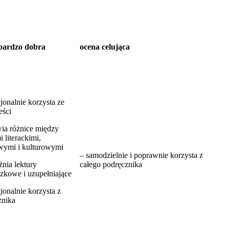
bardzo dobra
ocena celująca
jonalnie korzysta ze
eści
ia różnice między
i literackimi,
wymi i kulturowymi
– samodzielnie i poprawnie korzysta z
żnia lektury
całego podręcznika
zkowe i uzupełniające
jonalnie korzysta z
znika