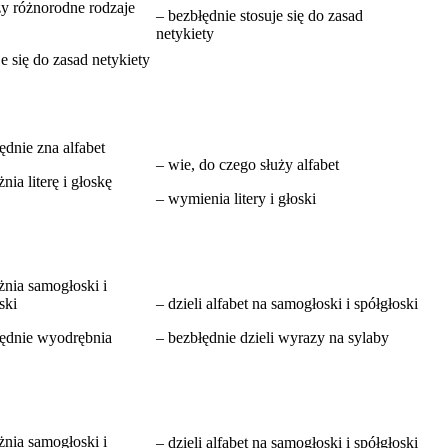
zy różnorodne rodzaje
– bezbłędnie stosuje się do zasad
netykiety
je się do zasad netykiety
ędnie zna alfabet
– wie, do czego służy alfabet
żnia literę i głoskę
– wymienia litery i głoski
żnia samogłoski i
ski
– dzieli alfabet na samogłoski i spółgłoski
łędnie wyodrębnia
– bezbłędnie dzieli wyrazy na sylaby
żnia samogłoski i
– dzieli alfabet na samogłoski i spółgłoski