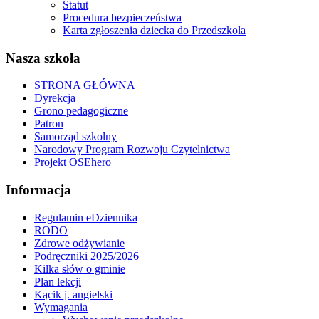
Statut
Procedura bezpieczeństwa
Karta zgłoszenia dziecka do Przedszkola
Nasza szkoła
STRONA GŁÓWNA
Dyrekcja
Grono pedagogiczne
Patron
Samorząd szkolny
Narodowy Program Rozwoju Czytelnictwa
Projekt OSEhero
Informacja
Regulamin eDziennika
RODO
Zdrowe odżywianie
Podręczniki 2025/2026
Kilka słów o gminie
Plan lekcji
Kącik j. angielski
Wymagania