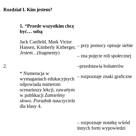
Rozdział I. Kim jestem?
1.
*
Przede wszystkim chcę
być… sobą
Jack Canfield, Mark Victor
– przy pomocy opisuje siebie
Hansen, Kimberly Kirberger,
Jestem…
(fragmenty)
– zna pojęcie roli społecznej
2.
–przedstawia bohaterów
* Numeracja w
– rozpoznaje znaki graficzne
wymaganiach edukacyjnych
odpowiada numerom
scenariuszy lekcji, zawartym
w publikacji
Zamieńmy
słowo. Poradnik nauczyciela
dla klasy 4.
– rozpoznaje notatkę wśród
innych form wypowiedzi