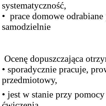
sys
• prace domowe odrabiane 
samo
Ocenę dopuszczająca otrzym
• sporadycznie pracuje, pro
prze
• jest w stanie przy pomoc
ćwi