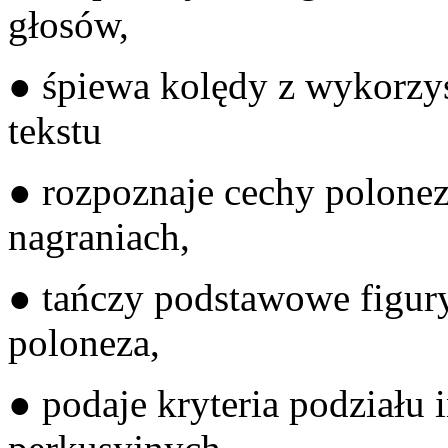
gł
● śpiewa kolędy z wykorzys
te
● rozpoznaje cechy polone
nag
● tańczy podstawowe figur
po
● podaje kryteria podziału