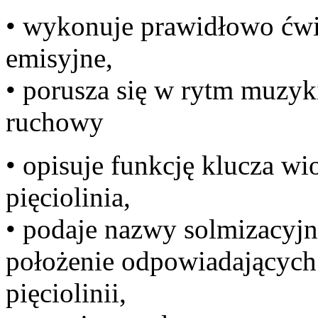
• wykonuje prawidłowo ćwi
e
• porusza się w rytm muzyk
ru
• opisuje funkcję klucza wi
pi
• podaje nazwy solmizacyjn
położenie odpowiadających
pi