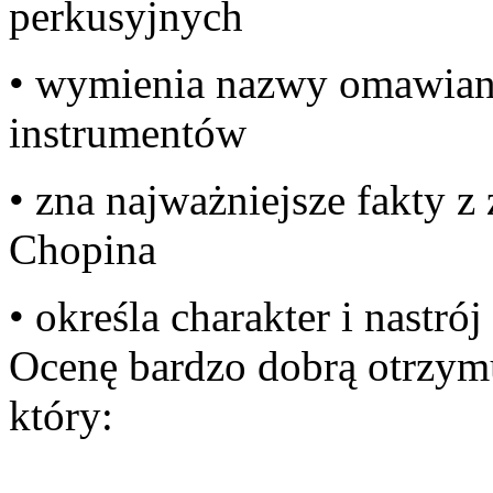
per
• wymienia nazwy omawia
ins
• zna najważniejsze fakty z 
Ch
• określa charakter i nastr
Ocenę bardzo dobrą otrzym
kt