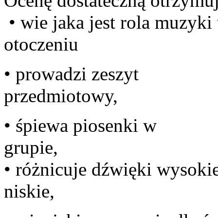
Ocenę dostateczną otrzymuj
• wie jaka jest rola muzyki
ot
• prowadzi zeszyt
prz
• śpiewa piosenki w
g
• różnicuje dźwięki wysokie
n