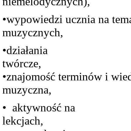
niemelodycznych),
•wypowiedzi ucznia na te
muz
•działania
t
•znajomość terminów i wie
mu
• aktywność na
le