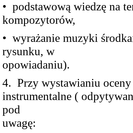
• podstawową wiedzę na t
komp
• wyrażanie muzyki środk
rysunku, w
opowi
4. Przy wystawianiu oceny 
instrumentalne ( odpytywani
pod
u