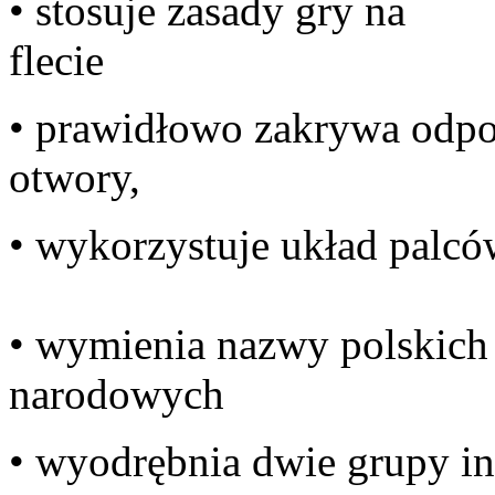
• stosuje zasady gry na
f
• prawidłowo zakrywa odp
ot
• wykorzystuje układ palcó
• wymienia nazwy polskich
nar
• wyodrębnia dwie grupy i