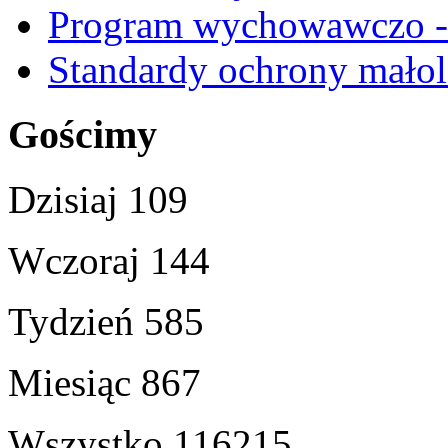
Program wychowawczo - 
Standardy ochrony małol
Gościmy
Dzisiaj
109
Wczoraj
144
Tydzień
585
Miesiąc
867
Wszystko
116215