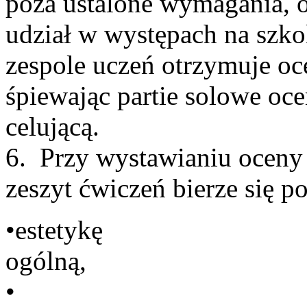
poza ustalone wymagania, o
udział w występach na szk
zespole uczeń otrzymuje oc
śpiewając partie solowe oc
cel
6. Przy wystawianiu oceny
zeszyt ćwiczeń b
•estetykę
o
•